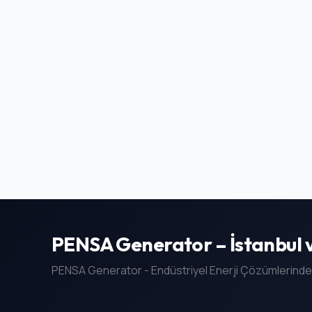
PENSA Generator – İstanbul v
PENSA Generator - Endüstriyel Enerji Çözümlerinde G