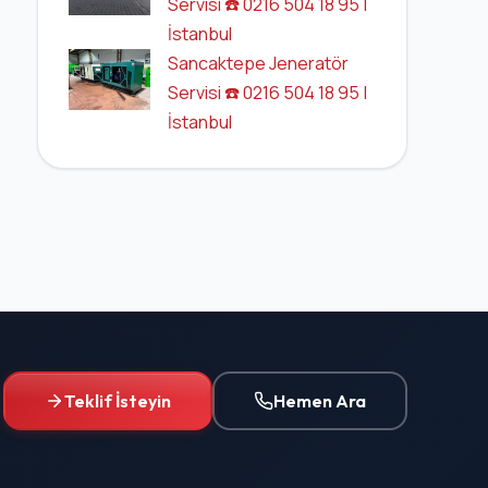
Servisi ☎️ 0216 504 18 95 |
İstanbul
Sancaktepe Jeneratör
Servisi ☎️ 0216 504 18 95 |
İstanbul
Teklif İsteyin
Hemen Ara