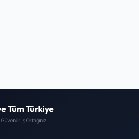
e Tüm Türkiye
üvenilir İş Ortağınız