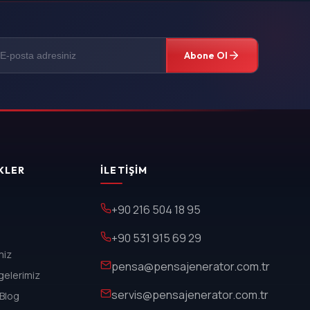
Abone Ol
NKLER
İLETIŞIM
+90 216 504 18 95
+90 531 915 69 29
miz
pensa@pensajenerator.com.tr
gelerimiz
servis@pensajenerator.com.tr
 Blog