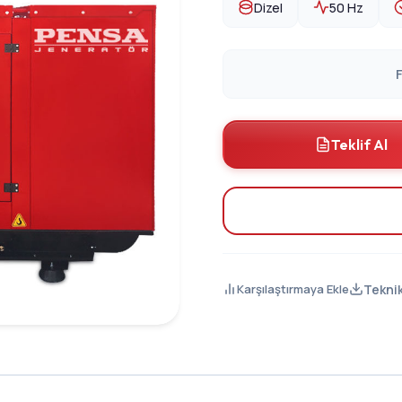
Dizel
50 Hz
F
Teklif Al
Tekni
Karşılaştırmaya Ekle