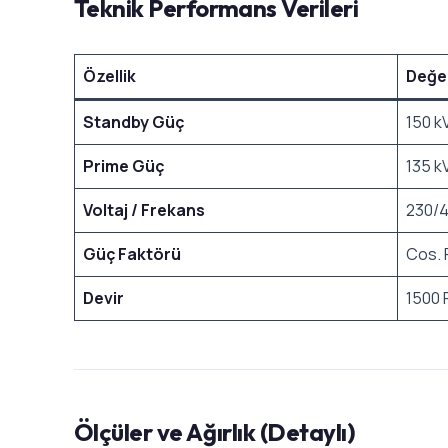
Teknik Performans Verileri
Özellik
Değe
Standby Güç
150 k
Prime Güç
135 k
Voltaj / Frekans
230/4
Güç Faktörü
Cos. 
Devir
1500
Ölçüler ve Ağırlık (Detaylı)