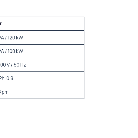
r
VA / 120 kW
VA / 108 kW
00 V / 50 Hz
Phi 0.8
 Rpm