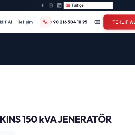
Türkçe
klif Al
İletişim
+90 216 504 18 95
TEKLIF A
RKINS 150 kVA JENERATÖR