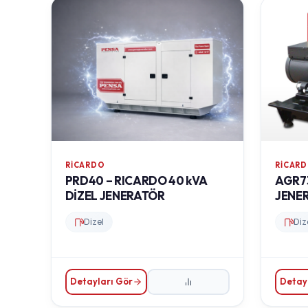
RICARDO
RICAR
PRD40 – RICARDO 40 kVA
AGR73
DİZEL JENERATÖR
JENE
Dizel
Diz
Detayları Gör
Detay