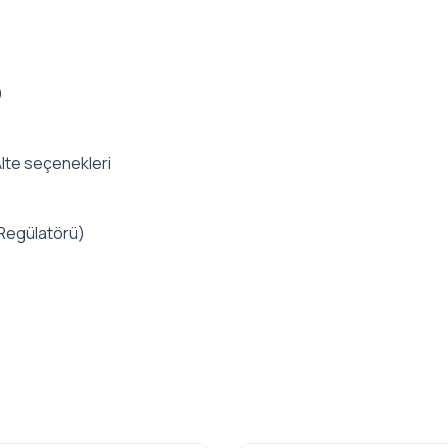
)
lte seçenekleri
 Regülatörü)