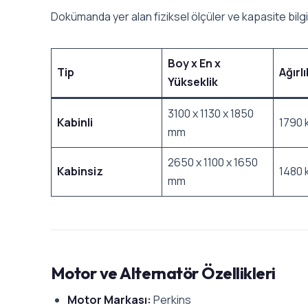
Dokümanda yer alan fiziksel ölçüler ve kapasite bilgil
Boy x En x
Tip
Ağırlı
Yükseklik
3100 x 1130 x 1850
Kabinli
1790 
mm
2650 x 1100 x 1650
Kabinsiz
1480 
mm
Motor ve Alternatör Özellikleri
Motor Markası:
Perkins