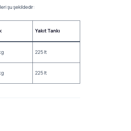
eri şu şekildedir:
k
Yakıt Tankı
kg
225 lt
kg
225 lt