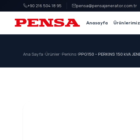
+90 216 504 18 95
pensa@pensajenerator.com.tr
Anasayfa
Ürünlerimiz
PENSA Generator
Ana Sayfa
>
Ürünler
>
Perkins
>
PPG150 – PERKINS 150 kVA JE