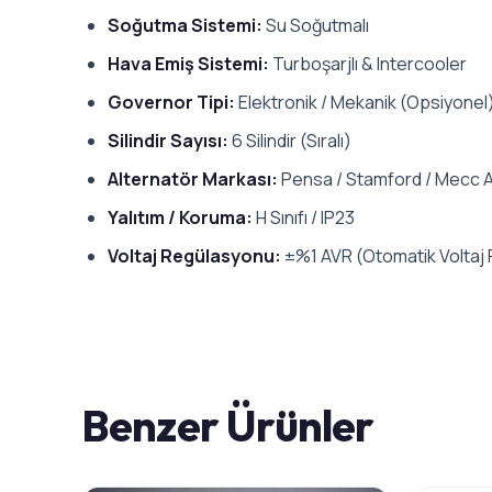
Soğutma Sistemi:
Su Soğutmalı
Hava Emiş Sistemi:
Turboşarjlı & Intercooler
Governor Tipi:
Elektronik / Mekanik (Opsiyonel
Silindir Sayısı:
6 Silindir (Sıralı)
Alternatör Markası:
Pensa / Stamford / Mecc A
Yalıtım / Koruma:
H Sınıfı / IP23
Voltaj Regülasyonu:
±%1 AVR (Otomatik Voltaj
Benzer Ürünler