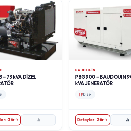
DO
BAUDOUIN
 – 73 kVA DİZEL
PBG900 – BAUDOUIN 9
RATÖR
kVA JENERATÖR
el
Dizel
ları Gör
Detayları Gör