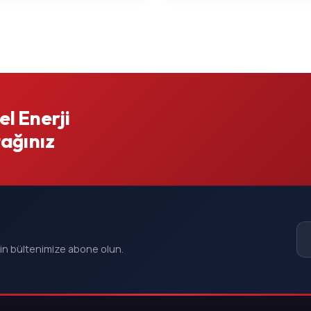
l Enerji
tağınız
çin bültenimize abone olun.