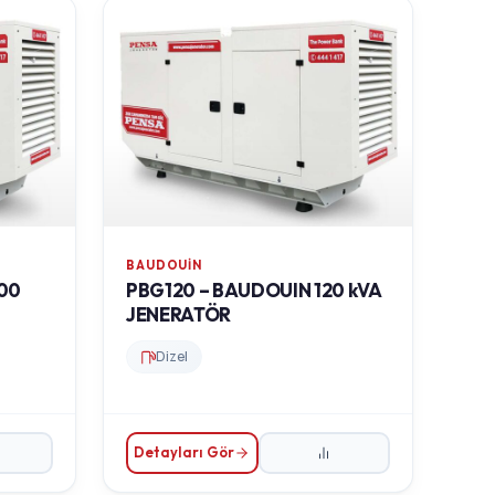
BAUDOUIN
00
PBG120 – BAUDOUIN 120 kVA
JENERATÖR
Dizel
Detayları Gör