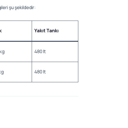
leri şu şekildedir:
k
Yakıt Tankı
kg
480 lt
kg
480 lt