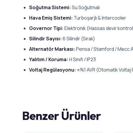
Soğutma Sistemi:
Su Soğutmalı
Hava Emiş Sistemi:
Turboşarjlı & Intercooler
Governor Tipi:
Elektronik (Hassas devir kontrol
Silindir Sayısı:
6 Silindir (Sıralı)
Alternatör Markası:
Pensa / Stamford / Mecc A
Yalıtım / Koruma:
H Sınıfı / IP23
Voltaj Regülasyonu:
±%1 AVR (Otomatik Voltaj
Benzer Ürünler