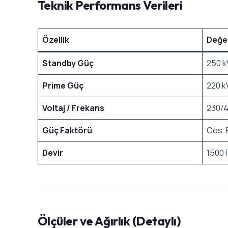
Teknik Performans Verileri
Özellik
Değe
Standby Güç
250 k
Prime Güç
220 k
Voltaj / Frekans
230/4
Güç Faktörü
Cos. 
Devir
1500
Ölçüler ve Ağırlık (Detaylı)