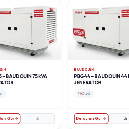
UIN
BAUDOUIN
 – BAUDOUIN 75 kVA
PBG44 – BAUDOUIN 44 
RATÖR
JENERATÖR
el
Dizel
ları Gör
Detayları Gör