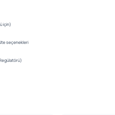
ü için)
lte seçenekleri
 Regülatörü)