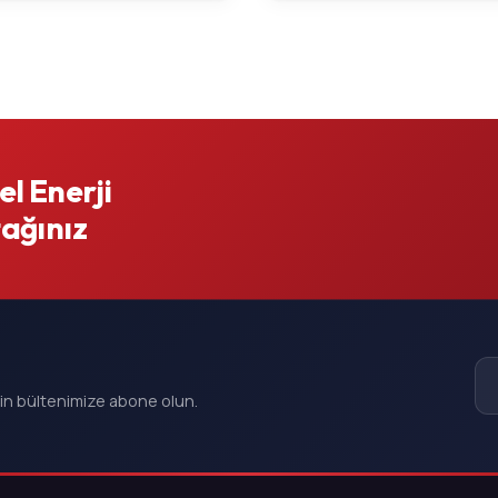
l Enerji
tağınız
çin bültenimize abone olun.