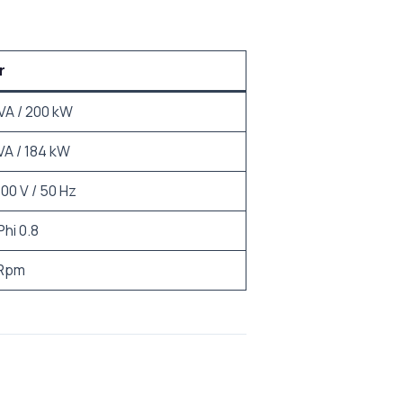
r
VA / 200 kW
VA / 184 kW
00 V / 50 Hz
Phi 0.8
 Rpm