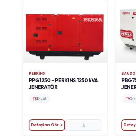
PERKINS
BAUDO
PPG1250 – PERKINS 1250 kVA
PBG75
JENERATÖR
JENE
Dizel
Diz
Detayları Gör
Detay