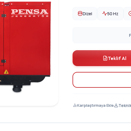
Dizel
50 Hz
F
Teklif Al
Tekni
Karşılaştırmaya Ekle