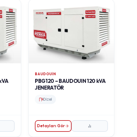
BAUDOUIN
kVA
PBG120 – BAUDOUIN 120 kVA
JENERATÖR
Dizel
Detayları Gör