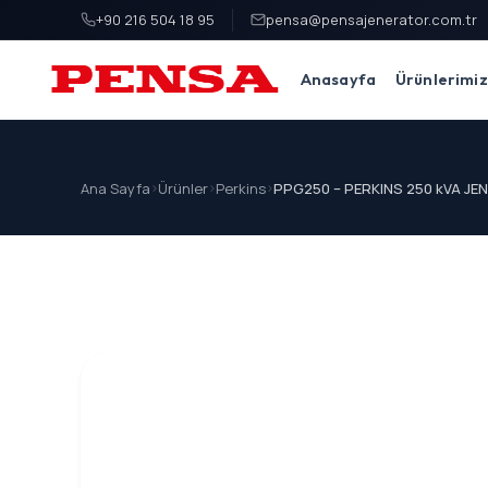
+90 216 504 18 95
pensa@pensajenerator.com.tr
Anasayfa
Ürünlerimiz
PENSA Generator
Ana Sayfa
>
Ürünler
>
Perkins
>
PPG250 – PERKINS 250 kVA J