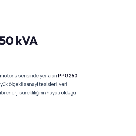
50 kVA
 motorlu serisinde yer alan
PPG250
,
üyük ölçekli sanayi tesisleri, veri
i enerji sürekliliğinin hayati olduğu