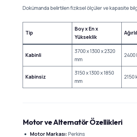
Dokümanda belirtilen fiziksel ölçüler ve kapasite bilgi
Boy x En x
Tip
Ağırlı
Yükseklik
3700 x 1300 x 2320
Kabinli
2400 
mm
3150 x 1300 x 1850
Kabinsiz
2150 
mm
Motor ve Alternatör Özellikleri
Motor Markası:
Perkins