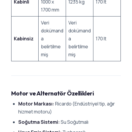
Kabinli
1000 x
1235 kg
170 lt
1700 mm
Veri
Veri
dokümand
dokümand
Kabinsiz
a
a
170 lt
belirtilme
belirtilme
miş
miş
Motor ve Alternatör Özellikleri
Motor Markası:
Ricardo (Endüstriyel tip, ağır
hizmet motoru)
Soğutma Sistemi:
Su Soğutmalı