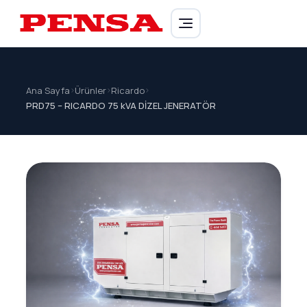
PENSA Generator
Ana Sayfa
>
Ürünler
>
Ricardo
>
PRD75 – RICARDO 75 kVA DİZEL JENERATÖR