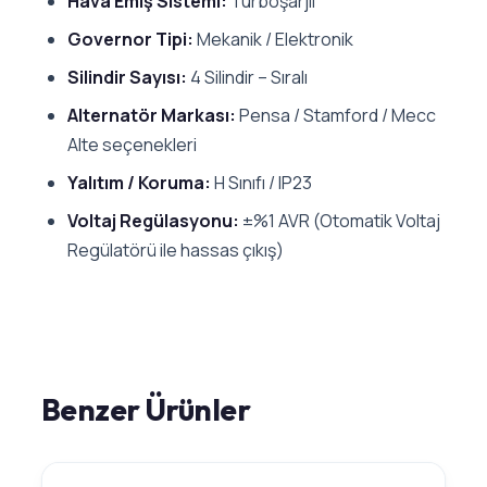
Hava Emiş Sistemi:
Turboşarjlı
Governor Tipi:
Mekanik / Elektronik
Silindir Sayısı:
4 Silindir – Sıralı
Alternatör Markası:
Pensa / Stamford / Mecc
Alte seçenekleri
Yalıtım / Koruma:
H Sınıfı / IP23
Voltaj Regülasyonu:
±%1 AVR (Otomatik Voltaj
Regülatörü ile hassas çıkış)
Benzer Ürünler