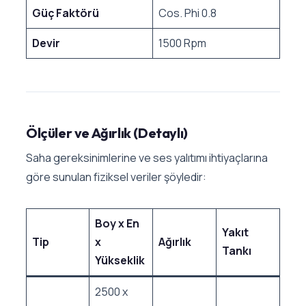
Güç Faktörü
Cos. Phi 0.8
Devir
1500 Rpm
Ölçüler ve Ağırlık (Detaylı)
Saha gereksinimlerine ve ses yalıtımı ihtiyaçlarına
göre sunulan fiziksel veriler şöyledir:
Boy x En
Yakıt
Tip
x
Ağırlık
Tankı
Yükseklik
2500 x