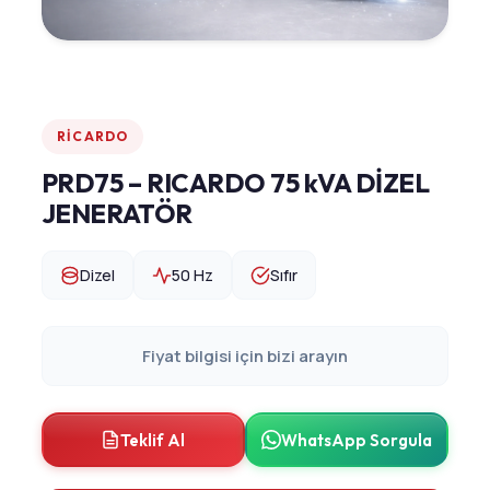
RICARDO
PRD75 – RICARDO 75 kVA DİZEL
JENERATÖR
Dizel
50 Hz
Sıfır
Fiyat bilgisi için bizi arayın
Teklif Al
WhatsApp Sorgula