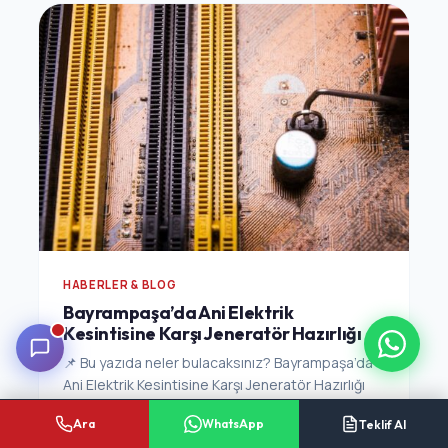
HABERLER & BLOG
Bayrampaşa’da Ani Elektrik
Kesintisine Karşı Jeneratör Hazırlığı
📌 Bu yazıda neler bulacaksınız? Bayrampaşa’da
Ani Elektrik Kesintisine Karşı Jeneratör Hazırlığı
hakkında temel bilgiler Uygulama...
Ara
WhatsApp
Teklif Al
Ocak 12, 2026