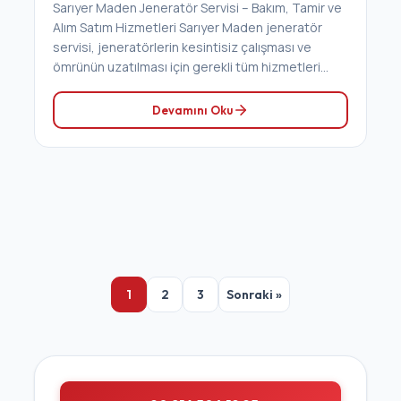
Sarıyer Maden Jeneratör Servisi – Bakım, Tamir ve
Alım Satım Hizmetleri Sarıyer Maden jeneratör
servisi, jeneratörlerin kesintisiz çalışması ve
ömrünün uzatılması için gerekli tüm hizmetleri...
Devamını Oku
Yazı sayfalaması
1
2
3
Sonraki »