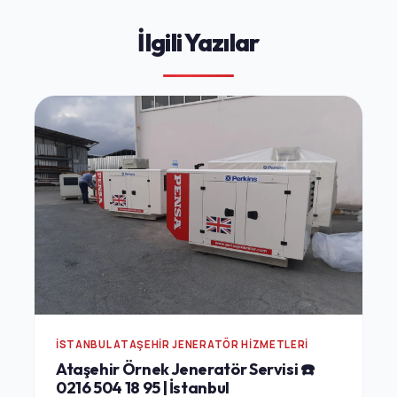
İlgili Yazılar
İSTANBUL ATAŞEHIR JENERATÖR HIZMETLERI
Ataşehir Örnek Jeneratör Servisi ☎️
0216 504 18 95 | İstanbul