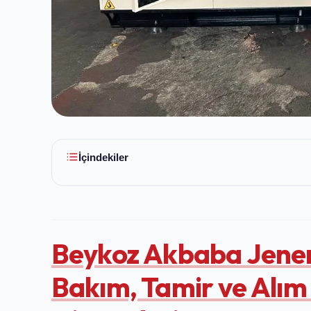
İçindekiler
Beykoz Akbaba Jenera
Bakım, Tamir ve Alım