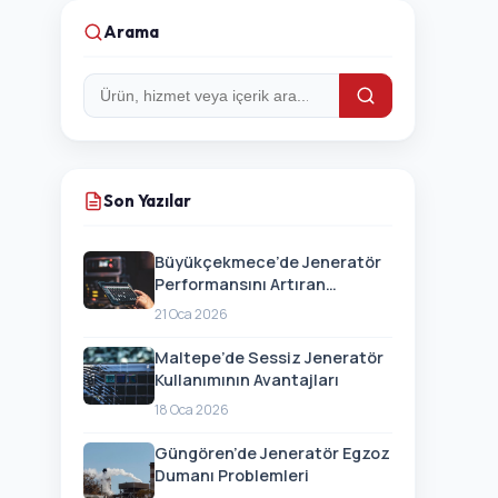
Arama
Arama:
Son Yazılar
Büyükçekmece’de Jeneratör
Performansını Artıran
Güncellemeler
21 Oca 2026
Maltepe’de Sessiz Jeneratör
Kullanımının Avantajları
18 Oca 2026
Güngören’de Jeneratör Egzoz
Dumanı Problemleri