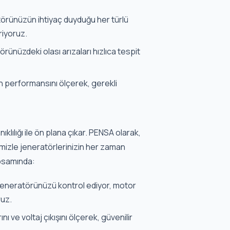
örünüzün ihtiyaç duyduğu her türlü
riyoruz.
ünüzdeki olası arızaları hızlıca tespit
n performansını ölçerek, gerekli
lılığı ile ön plana çıkar. PENSA olarak,
mizle jeneratörlerinizin her zaman
apsamında:
a jeneratörünüzü kontrol ediyor, motor
ruz.
ı ve voltaj çıkışını ölçerek, güvenilir