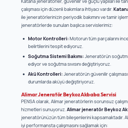
Katana jeneratörler, güvenilir ve güçlü yapıları ile t
çalışması için düzenli bakımlara ihtiyacı vardır.
Katana
ile jeneratörlerinizin periyodik bakımını ve tamir işle
jeneratörlerde sunulan başlıca servislerimiz:
Motor Kontrolleri:
Motorun tüm parçalarını inc
belirtilerini tespit ediyoruz.
Soğutma Sistemi Bakımı:
Jeneratörün soğutma 
ediyor ve soğutma sıvısını değiştiriyoruz.
Akü Kontrolleri:
Jeneratörün güvenilir çalışması i
durumlarda aküyü değiştiriyoruz.
Alimar Jeneratör Beykoz Akbaba Servisi
PENSA olarak, Alimar jeneratörlerin sorunsuz çalışm
hizmetleri sunuyoruz.
Alimar jeneratör Beykoz Ak
jeneratörünüzün tüm bileşenlerini kapsamaktadır. Al
iyi performansta çalışmasını sağlamak için: