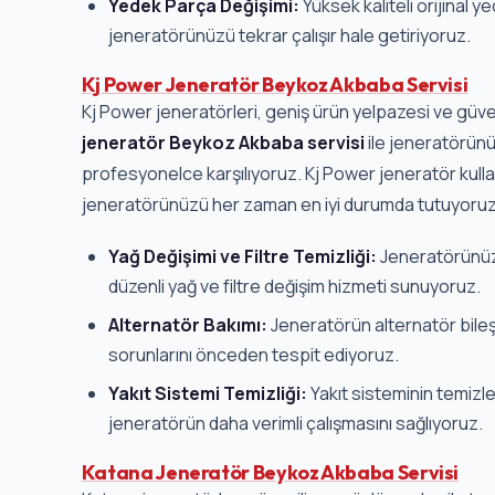
Yedek Parça Değişimi:
Yüksek kaliteli orijinal y
jeneratörünüzü tekrar çalışır hale getiriyoruz.
Kj Power Jeneratör Beykoz Akbaba Servisi
Kj Power jeneratörleri, geniş ürün yelpazesi ve güvenil
jeneratör Beykoz Akbaba servisi
ile jeneratörünü
profesyonelce karşılıyoruz. Kj Power jeneratör kullan
jeneratörünüzü her zaman en iyi durumda tutuyoru
Yağ Değişimi ve Filtre Temizliği:
Jeneratörünüz
düzenli yağ ve filtre değişim hizmeti sunuyoruz.
Alternatör Bakımı:
Jeneratörün alternatör bileşe
sorunlarını önceden tespit ediyoruz.
Yakıt Sistemi Temizliği:
Yakıt sisteminin temizle
jeneratörün daha verimli çalışmasını sağlıyoruz.
Katana Jeneratör Beykoz Akbaba Servisi