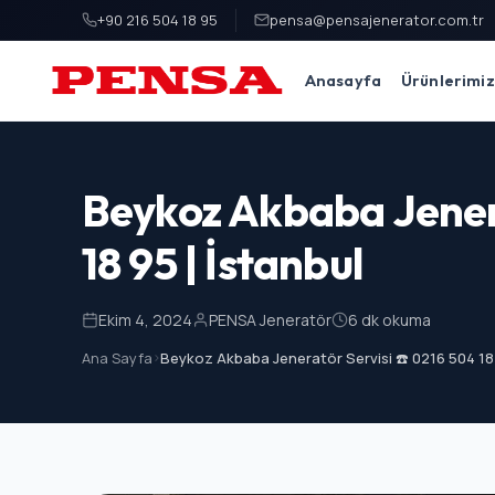
+90 216 504 18 95
pensa@pensajenerator.com.tr
Anasayfa
Ürünlerimiz
PENSA Generator
Beykoz Akbaba Jenera
18 95 | İstanbul
Ekim 4, 2024
PENSA Jeneratör
6 dk okuma
Ana Sayfa
>
Beykoz Akbaba Jeneratör Servisi ☎️ 0216 504 18 