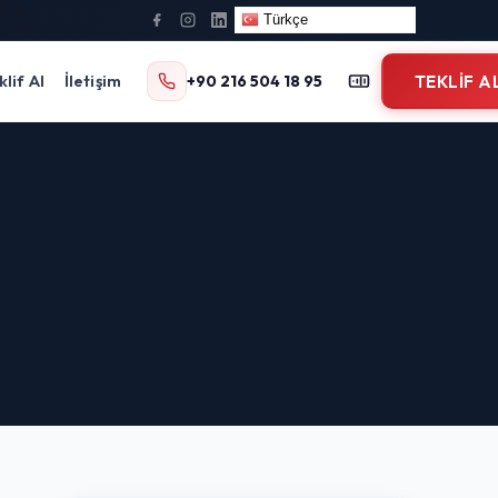
Türkçe
klif Al
İletişim
+90 216 504 18 95
TEKLIF A