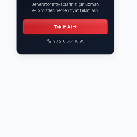
Jeneratör ihtiyaçlarınız için uzman
ekibimizden hemen fiyat teklifi alın.
Teklif Al
+90 216 504 18 95