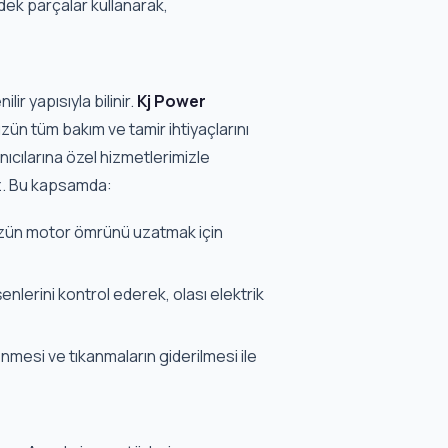
edek parçalar kullanarak,
ir yapısıyla bilinir.
Kj Power
zün tüm bakım ve tamir ihtiyaçlarını
ıcılarına özel hizmetlerimizle
z. Bu kapsamda:
ün motor ömrünü uzatmak için
nlerini kontrol ederek, olası elektrik
nmesi ve tıkanmaların giderilmesi ile