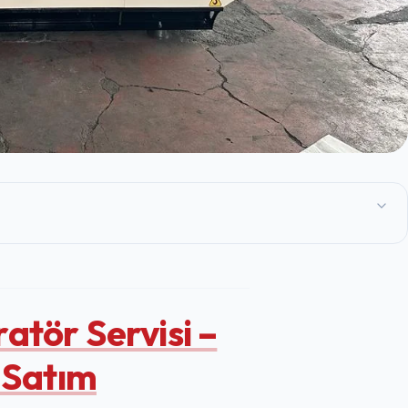
tör Servisi –
 Satım