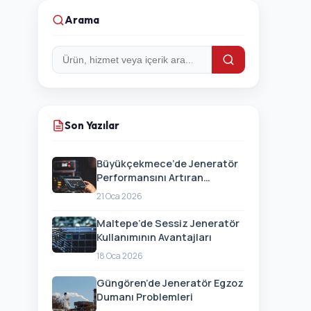
Arama
Arama:
Son Yazılar
Büyükçekmece’de Jeneratör
Performansını Artıran
Güncellemeler
21 Oca 2026
Maltepe’de Sessiz Jeneratör
Kullanımının Avantajları
18 Oca 2026
Güngören’de Jeneratör Egzoz
Dumanı Problemleri