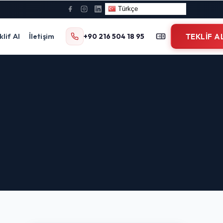
Türkçe
klif Al
İletişim
+90 216 504 18 95
TEKLIF A