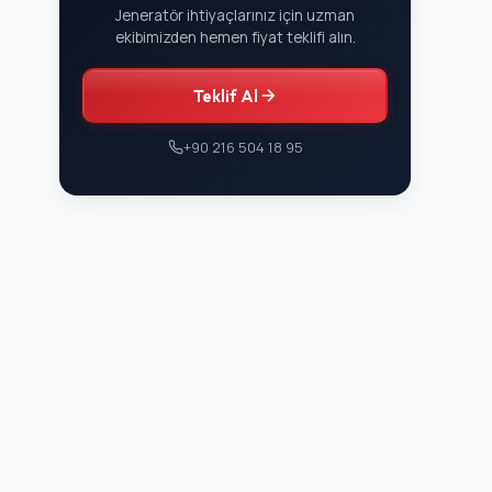
Jeneratör ihtiyaçlarınız için uzman
ekibimizden hemen fiyat teklifi alın.
Teklif Al
+90 216 504 18 95