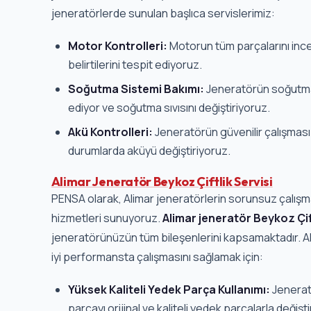
jeneratörlerde sunulan başlıca servislerimiz:
Motor Kontrolleri:
Motorun tüm parçalarını inc
belirtilerini tespit ediyoruz.
Soğutma Sistemi Bakımı:
Jeneratörün soğutma 
ediyor ve soğutma sıvısını değiştiriyoruz.
Akü Kontrolleri:
Jeneratörün güvenilir çalışması i
durumlarda aküyü değiştiriyoruz.
Alimar Jeneratör Beykoz Çiftlik Servisi
PENSA olarak, Alimar jeneratörlerin sorunsuz çalışm
hizmetleri sunuyoruz.
Alimar jeneratör Beykoz Çift
jeneratörünüzün tüm bileşenlerini kapsamaktadır. Al
iyi performansta çalışmasını sağlamak için:
Yüksek Kaliteli Yedek Parça Kullanımı:
Jenerat
parçayı orijinal ve kaliteli yedek parçalarla değişti