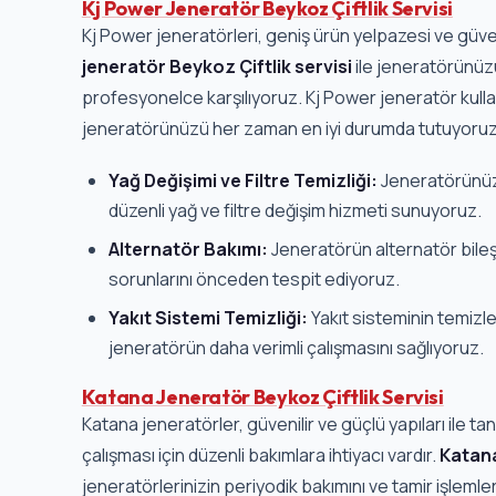
Kj Power Jeneratör Beykoz Çiftlik Servisi
Kj Power jeneratörleri, geniş ürün yelpazesi ve güvenil
jeneratör Beykoz Çiftlik servisi
ile jeneratörünüzü
profesyonelce karşılıyoruz. Kj Power jeneratör kullan
jeneratörünüzü her zaman en iyi durumda tutuyoru
Yağ Değişimi ve Filtre Temizliği:
Jeneratörünüz
düzenli yağ ve filtre değişim hizmeti sunuyoruz.
Alternatör Bakımı:
Jeneratörün alternatör bileşe
sorunlarını önceden tespit ediyoruz.
Yakıt Sistemi Temizliği:
Yakıt sisteminin temizle
jeneratörün daha verimli çalışmasını sağlıyoruz.
Katana Jeneratör Beykoz Çiftlik Servisi
Katana jeneratörler, güvenilir ve güçlü yapıları ile t
çalışması için düzenli bakımlara ihtiyacı vardır.
Katana
jeneratörlerinizin periyodik bakımını ve tamir işlemle