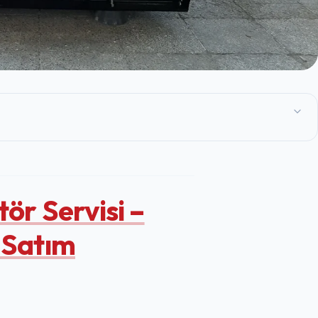
ör Servisi –
 Satım