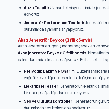
Arıza Tespiti:
Uzman teknisyenlerimizle jeneratör
ediyoruz.
Jeneratör Performans Testleri:
Jeneratörleri
durumlarda ayarlamalar yapıyoruz.
Aksa Jeneratör Beykoz Çiftlik Servisi
Aksa jeneratörleri, geniş model seçenekleri ve dayanık
Aksa jeneratör Beykoz Çiftlik servisi
hizmetlerimi
çalışır durumda olmasını sağlıyoruz. Bu hizmetler k
Periyodik Bakım ve Onarım:
Düzenli aralıklarl
yağı, filtre ve diğer bileşenlerin değişimini sağlıyo
Elektriksel Testler:
Jeneratörün elektrik akımların
bir enerji sağladığından emin oluyoruz.
Ses ve Gürültü Kontrolleri:
Jeneratörün gürültü
durumlarda ses izolasyonu sağlıyoruz.