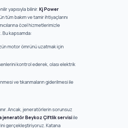
ir yapısıyla bilinir.
Kj Power
n tüm bakım ve tamir ihtiyaçlarını
ıcılarına özel hizmetlerimizle
z. Bu kapsamda:
ün motor ömrünü uzatmak için
nlerini kontrol ederek, olası elektrik
nmesi ve tıkanmaların giderilmesi ile
anınır. Ancak, jeneratörlerin sorunsuz
 jeneratör Beykoz Çiftlik servisi
ile
rini gerçekleştiriyoruz. Katana