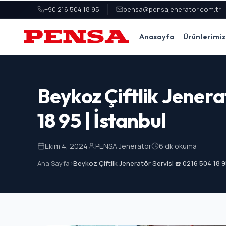
+90 216 504 18 95
pensa@pensajenerator.com.tr
Anasayfa
Ürünlerimiz
PENSA Generator
Beykoz Çiftlik Jenera
18 95 | İstanbul
Ekim 4, 2024
PENSA Jeneratör
6 dk okuma
Ana Sayfa
>
Beykoz Çiftlik Jeneratör Servisi ☎️ 0216 504 18 9