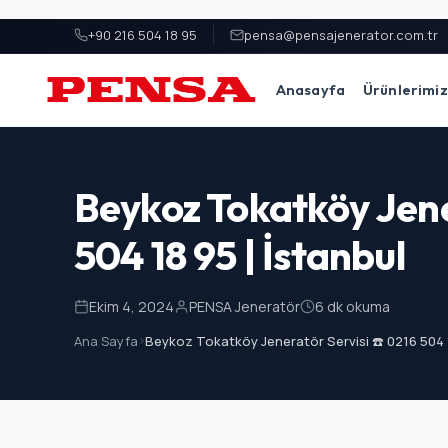
+90 216 504 18 95
pensa@pensajenerator.com.tr
Anasayfa
Ürünlerimiz
PENSA Generator
Beykoz Tokatköy Jene
504 18 95 | İstanbul
Ekim 4, 2024
PENSA Jeneratör
6 dk okuma
Ana Sayfa
>
Beykoz Tokatköy Jeneratör Servisi ☎️ 0216 504 1