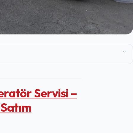
ratör Servisi –
 Satım