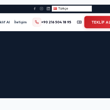
Türkçe
klif Al
İletişim
+90 216 504 18 95
TEKLIF A