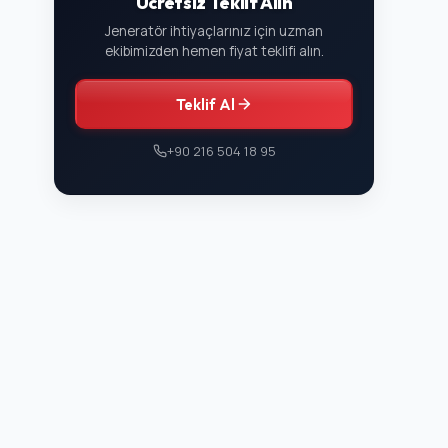
Jeneratör ihtiyaçlarınız için uzman
ekibimizden hemen fiyat teklifi alın.
Teklif Al
+90 216 504 18 95