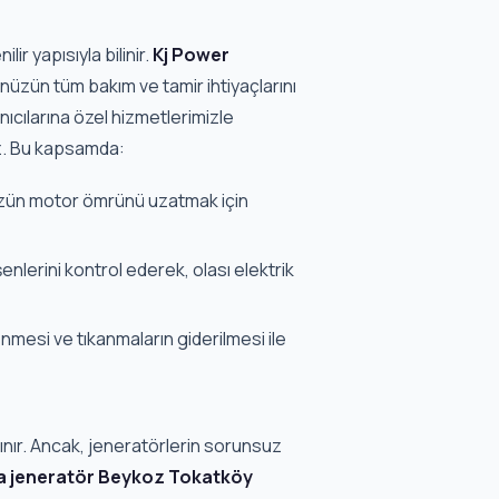
ir yapısıyla bilinir.
Kj Power
nüzün tüm bakım ve tamir ihtiyaçlarını
ıcılarına özel hizmetlerimizle
z. Bu kapsamda:
ün motor ömrünü uzatmak için
nlerini kontrol ederek, olası elektrik
nmesi ve tıkanmaların giderilmesi ile
anınır. Ancak, jeneratörlerin sorunsuz
a jeneratör Beykoz Tokatköy
mir işlemlerini gerçekleştiriyoruz.