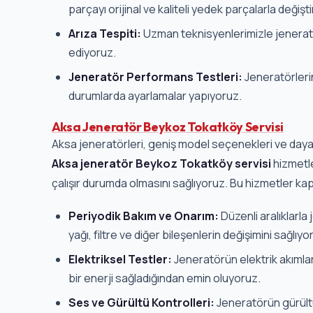
Arıza Tespiti:
Uzman teknisyenlerimizle jeneratör
ediyoruz.
Jeneratör Performans Testleri:
Jeneratörleri
durumlarda ayarlamalar yapıyoruz.
Aksa Jeneratör Beykoz Tokatköy Servisi
Aksa jeneratörleri, geniş model seçenekleri ve dayanık
Aksa jeneratör Beykoz Tokatköy servisi
hizmetle
çalışır durumda olmasını sağlıyoruz. Bu hizmetler k
Periyodik Bakım ve Onarım:
Düzenli aralıklarl
yağı, filtre ve diğer bileşenlerin değişimini sağlıyo
Elektriksel Testler:
Jeneratörün elektrik akımların
bir enerji sağladığından emin oluyoruz.
Ses ve Gürültü Kontrolleri:
Jeneratörün gürültü
durumlarda ses izolasyonu sağlıyoruz.