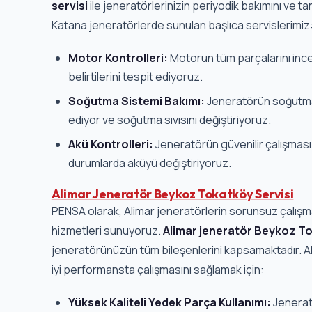
Katana jeneratörlerde sunulan başlıca servislerimiz
Motor Kontrolleri:
Motorun tüm parçalarını inc
belirtilerini tespit ediyoruz.
Soğutma Sistemi Bakımı:
Jeneratörün soğutma 
ediyor ve soğutma sıvısını değiştiriyoruz.
Akü Kontrolleri:
Jeneratörün güvenilir çalışması i
durumlarda aküyü değiştiriyoruz.
Alimar Jeneratör Beykoz Tokatköy Servisi
PENSA olarak, Alimar jeneratörlerin sorunsuz çalışm
hizmetleri sunuyoruz.
Alimar jeneratör Beykoz To
jeneratörünüzün tüm bileşenlerini kapsamaktadır. Al
iyi performansta çalışmasını sağlamak için:
Yüksek Kaliteli Yedek Parça Kullanımı:
Jenerat
parçayı orijinal ve kaliteli yedek parçalarla değişti