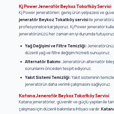
Kj Power Jeneratör Beykoz Tokatköy Servisi
Kj Power jeneratörleri, geniş ürün yelpazesi ve güvenil
jeneratör Beykoz Tokatköy servisi
ile jeneratörü
profesyonelce karşılıyoruz. Kj Power jeneratör kullan
jeneratörünüzü her zaman en iyi durumda tutuyoru
Yağ Değişimi ve Filtre Temizliği:
Jeneratörünüz
düzenli yağ ve filtre değişim hizmeti sunuyoruz.
Alternatör Bakımı:
Jeneratörün alternatör bileşe
sorunlarını önceden tespit ediyoruz.
Yakıt Sistemi Temizliği:
Yakıt sisteminin temizle
jeneratörün daha verimli çalışmasını sağlıyoruz.
Katana Jeneratör Beykoz Tokatköy Servisi
Katana jeneratörler, güvenilir ve güçlü yapıları ile t
çalışması için düzenli bakımlara ihtiyacı vardır.
Katan
servisi
ile jeneratörlerinizin periyodik bakımını ve ta