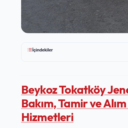
İçindekiler
Beykoz Tokatköy Jene
Bakım, Tamir ve Alım
Hizmetleri