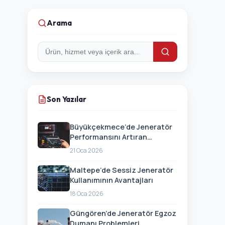
Arama
Arama:
Son Yazılar
Büyükçekmece’de Jeneratör
Performansını Artıran
Güncellemeler
21 Oca 2026
Maltepe’de Sessiz Jeneratör
Kullanımının Avantajları
18 Oca 2026
Güngören’de Jeneratör Egzoz
Dumanı Problemleri