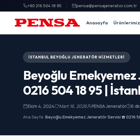
+90 216 504 18 95
pensa@pensajenerator.com.tr
Anasayfa
Ürünlerimiz
PENSA Generator
İSTANBUL BEYOĞLU JENERATÖR HIZMETLERI
Beyoğlu Emekyemez J
0216 504 18 95 | İstan
Ekim 4, 2024
Mart 16, 2026
PENSA Jeneratör
6 d
Ana Sayfa
>
Beyoğlu Emekyemez Jeneratör Servisi ☎️ 0216 504