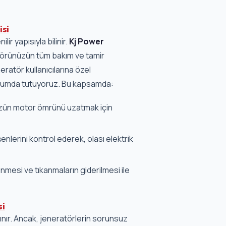
isi
ir yapısıyla bilinir.
Kj Power
törünüzün tüm bakım ve tamir
eratör kullanıcılarına özel
urumda tutuyoruz. Bu kapsamda:
ün motor ömrünü uzatmak için
nlerini kontrol ederek, olası elektrik
nmesi ve tıkanmaların giderilmesi ile
si
anınır. Ancak, jeneratörlerin sorunsuz