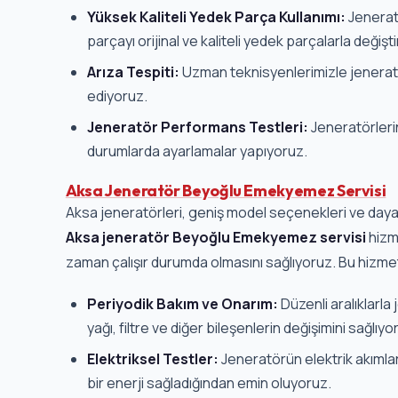
Yüksek Kaliteli Yedek Parça Kullanımı:
Jenerat
parçayı orijinal ve kaliteli yedek parçalarla değişti
Arıza Tespiti:
Uzman teknisyenlerimizle jeneratör
ediyoruz.
Jeneratör Performans Testleri:
Jeneratörleri
durumlarda ayarlamalar yapıyoruz.
Aksa Jeneratör Beyoğlu Emekyemez Servisi
Aksa jeneratörleri, geniş model seçenekleri ve dayanık
Aksa jeneratör Beyoğlu Emekyemez servisi
hizme
zaman çalışır durumda olmasını sağlıyoruz. Bu hizm
Periyodik Bakım ve Onarım:
Düzenli aralıklarl
yağı, filtre ve diğer bileşenlerin değişimini sağlıyo
Elektriksel Testler:
Jeneratörün elektrik akımların
bir enerji sağladığından emin oluyoruz.