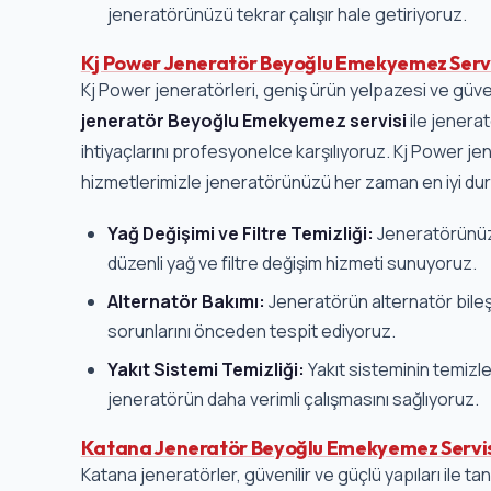
jeneratörünüzü tekrar çalışır hale getiriyoruz.
Kj Power Jeneratör Beyoğlu Emekyemez Serv
Kj Power jeneratörleri, geniş ürün yelpazesi ve güvenil
jeneratör Beyoğlu Emekyemez servisi
ile jenera
ihtiyaçlarını profesyonelce karşılıyoruz. Kj Power jen
hizmetlerimizle jeneratörünüzü her zaman en iyi d
Yağ Değişimi ve Filtre Temizliği:
Jeneratörünüz
düzenli yağ ve filtre değişim hizmeti sunuyoruz.
Alternatör Bakımı:
Jeneratörün alternatör bileşe
sorunlarını önceden tespit ediyoruz.
Yakıt Sistemi Temizliği:
Yakıt sisteminin temizle
jeneratörün daha verimli çalışmasını sağlıyoruz.
Katana Jeneratör Beyoğlu Emekyemez Servi
Katana jeneratörler, güvenilir ve güçlü yapıları ile t