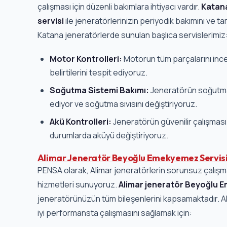
çalışması için düzenli bakımlara ihtiyacı vardır.
Katan
servisi
ile jeneratörlerinizin periyodik bakımını ve ta
Katana jeneratörlerde sunulan başlıca servislerimiz
Motor Kontrolleri:
Motorun tüm parçalarını inc
belirtilerini tespit ediyoruz.
Soğutma Sistemi Bakımı:
Jeneratörün soğutma 
ediyor ve soğutma sıvısını değiştiriyoruz.
Akü Kontrolleri:
Jeneratörün güvenilir çalışması i
durumlarda aküyü değiştiriyoruz.
Alimar Jeneratör Beyoğlu Emekyemez Servis
PENSA olarak, Alimar jeneratörlerin sorunsuz çalışm
hizmetleri sunuyoruz.
Alimar jeneratör Beyoğlu 
jeneratörünüzün tüm bileşenlerini kapsamaktadır. Al
iyi performansta çalışmasını sağlamak için: