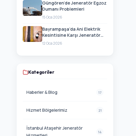
Güngören’de Jeneratör Egzoz
Dumanı Problemleri
15 Oca 2026
Bayrampaşa’da Ani Elektrik
Kesintisine Karşı Jeneratör
Hazırlığı
12 Oca 2026
Kategoriler
Haberler & Blog
17
Hizmet Bölgelerimiz
21
İstanbul Ataşehir Jeneratör
14
Hizmetleri