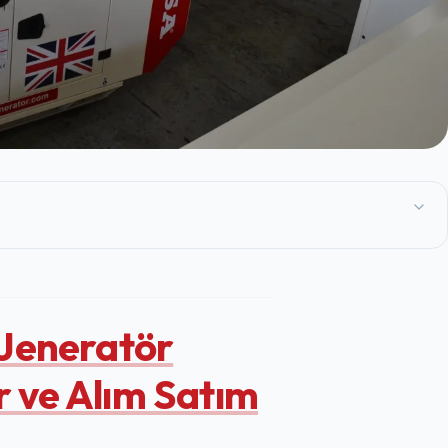
Jeneratör
r ve Alım Satım