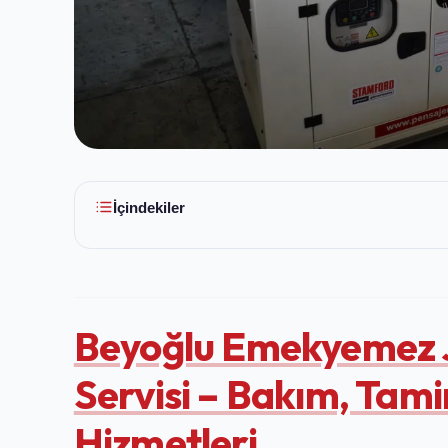
İçindekiler
Beyoğlu Emekyemez 
Servisi – Bakım, Tami
Hizmetleri