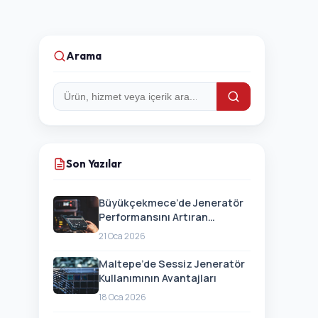
Arama
Arama:
Son Yazılar
Büyükçekmece’de Jeneratör
Performansını Artıran
Güncellemeler
21 Oca 2026
Maltepe’de Sessiz Jeneratör
Kullanımının Avantajları
18 Oca 2026