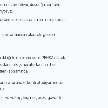
örünüzün ihtiyaç duyduğu her türlü
riyoruz.
ünüzdeki olası arızaları hızlıca tespit
n performansını ölçerek, gerekli
lılığı ile ön plana çıkar. PENSA olarak,
tlerimizle jeneratörlerinizin her
etler kapsamında:
a jeneratörünüzü kontrol ediyor, motor
ruz.
ı ve voltaj çıkışını ölçerek, güvenilir