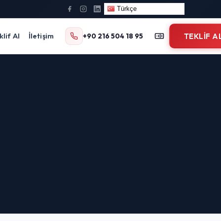
Türkçe
klif Al
İletişim
+90 216 504 18 95
TEKLIF A