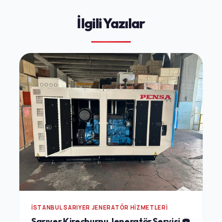
İlgili Yazılar
İSTANBUL SARIYER JENERATÖR HIZMETLERI
Sarıyer Kireçburnu Jeneratör Servisi ☎️