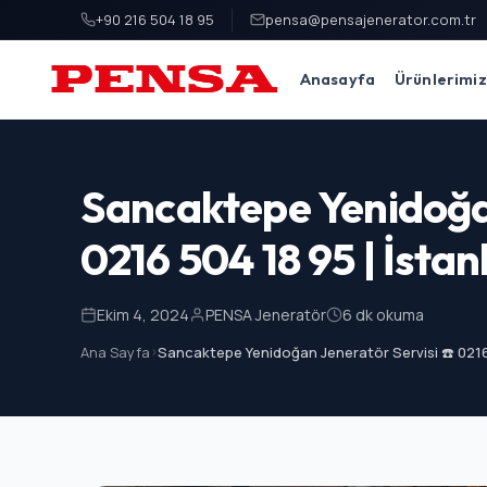
+90 216 504 18 95
pensa@pensajenerator.com.tr
Anasayfa
Ürünlerimiz
PENSA Generator
Sancaktepe Yenidoğan
0216 504 18 95 | İstan
Ekim 4, 2024
PENSA Jeneratör
6 dk okuma
Ana Sayfa
>
Sancaktepe Yenidoğan Jeneratör Servisi ☎️ 0216 