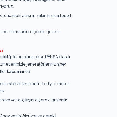
riyoruz.
ünüzdeki olası arızaları hızlıca tespit
n performansını ölçerek, gerekli
si
lılığı ile ön plana çıkar. PENSA olarak,
zmetlerimizle jeneratörlerinizin her
etler kapsamında:
a jeneratörünüzü kontrol ediyor, motor
ruz.
ı ve voltaj çıkışını ölçerek, güvenilir
 seviyesini ölçüyor ve gerekli