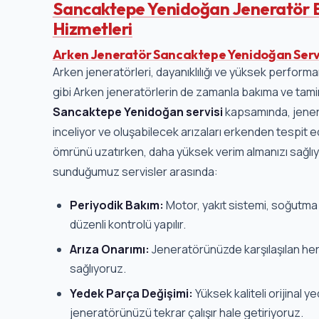
Sancaktepe Yenidoğan Jeneratör 
Hizmetleri
Arken Jeneratör Sancaktepe Yenidoğan Serv
Arken jeneratörleri, dayanıklılığı ve yüksek performan
gibi Arken jeneratörlerin de zamanla bakıma ve tamire
Sancaktepe Yenidoğan servisi
kapsamında, jenera
inceliyor ve oluşabilecek arızaları erkenden tespit
ömrünü uzatırken, daha yüksek verim almanızı sağlıy
sunduğumuz servisler arasında:
Periyodik Bakım:
Motor, yakıt sistemi, soğutma s
düzenli kontrolü yapılır.
Arıza Onarımı:
Jeneratörünüzde karşılaşılan her 
sağlıyoruz.
Yedek Parça Değişimi:
Yüksek kaliteli orijinal y
jeneratörünüzü tekrar çalışır hale getiriyoruz.