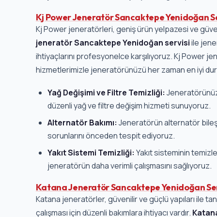
Kj Power Jeneratör Sancaktepe Yenidoğan Se
Kj Power jeneratörleri, geniş ürün yelpazesi ve güvenil
jeneratör Sancaktepe Yenidoğan servisi
ile jen
ihtiyaçlarını profesyonelce karşılıyoruz. Kj Power jen
hizmetlerimizle jeneratörünüzü her zaman en iyi d
Yağ Değişimi ve Filtre Temizliği:
Jeneratörünüz
düzenli yağ ve filtre değişim hizmeti sunuyoruz.
Alternatör Bakımı:
Jeneratörün alternatör bileşe
sorunlarını önceden tespit ediyoruz.
Yakıt Sistemi Temizliği:
Yakıt sisteminin temizle
jeneratörün daha verimli çalışmasını sağlıyoruz.
Katana Jeneratör Sancaktepe Yenidoğan Ser
Katana jeneratörler, güvenilir ve güçlü yapıları ile t
çalışması için düzenli bakımlara ihtiyacı vardır.
Katan