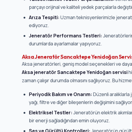
parçayı orijinal ve kaliteli yedek parçalarla değişti
Arıza Tespiti:
Uzman teknisyenlerimizle jeneratör
ediyoruz.
Jeneratör Performans Testleri:
Jeneratörleri
durumlarda ayarlamalar yapıyoruz.
Aksa Jeneratör Sancaktepe Yenidoğan Servi
Aksa jeneratörleri, geniş model seçenekleri ve dayanık
Aksa jeneratör Sancaktepe Yenidoğan servisi
hi
zaman çalışır durumda olmasını sağlıyoruz. Bu hizm
Periyodik Bakım ve Onarım:
Düzenli aralıklarl
yağı, filtre ve diğer bileşenlerin değişimini sağlıyo
Elektriksel Testler:
Jeneratörün elektrik akımların
bir enerji sağladığından emin oluyoruz.
Ses ve Gürültü Kontrolleri:
Jeneratörün gürültü