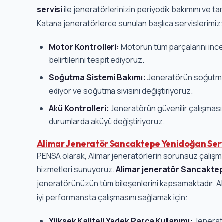
servisi
ile jeneratörlerinizin periyodik bakımını ve ta
Katana jeneratörlerde sunulan başlıca servislerimiz
Motor Kontrolleri:
Motorun tüm parçalarını inc
belirtilerini tespit ediyoruz.
Soğutma Sistemi Bakımı:
Jeneratörün soğutma 
ediyor ve soğutma sıvısını değiştiriyoruz.
Akü Kontrolleri:
Jeneratörün güvenilir çalışması i
durumlarda aküyü değiştiriyoruz.
Alimar Jeneratör Sancaktepe Yenidoğan Serv
PENSA olarak, Alimar jeneratörlerin sorunsuz çalışm
hizmetleri sunuyoruz.
Alimar jeneratör Sancaktep
jeneratörünüzün tüm bileşenlerini kapsamaktadır. Al
iyi performansta çalışmasını sağlamak için:
Yüksek Kaliteli Yedek Parça Kullanımı:
Jenerat