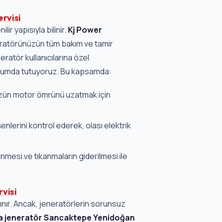
rvisi
ir yapısıyla bilinir.
Kj Power
eratörünüzün tüm bakım ve tamir
eratör kullanıcılarına özel
urumda tutuyoruz. Bu kapsamda:
ün motor ömrünü uzatmak için
nlerini kontrol ederek, olası elektrik
nmesi ve tıkanmaların giderilmesi ile
visi
anınır. Ancak, jeneratörlerin sorunsuz
a jeneratör Sancaktepe Yenidoğan