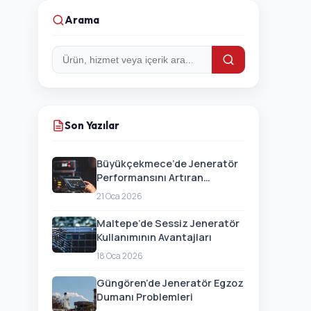
Arama
Arama:
Son Yazılar
Büyükçekmece’de Jeneratör
Performansını Artıran
Güncellemeler
21 Oca 2026
Maltepe’de Sessiz Jeneratör
Kullanımının Avantajları
18 Oca 2026
Güngören’de Jeneratör Egzoz
Dumanı Problemleri