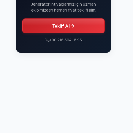
Jeneratör ihtiyaçlarınız için uzman
ekibimizden hemen fiyat teklifi alın.
Teklif Al
+90 216 504 18 95