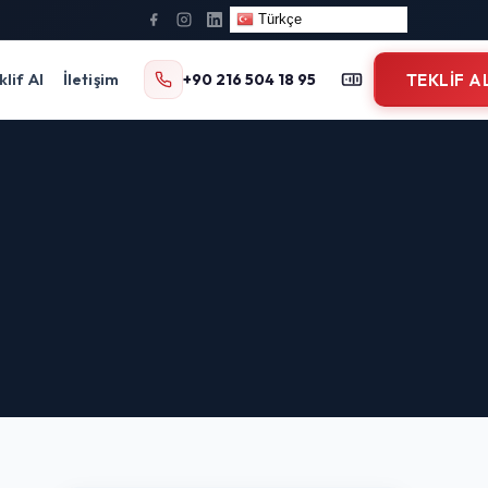
Türkçe
klif Al
İletişim
+90 216 504 18 95
TEKLIF A