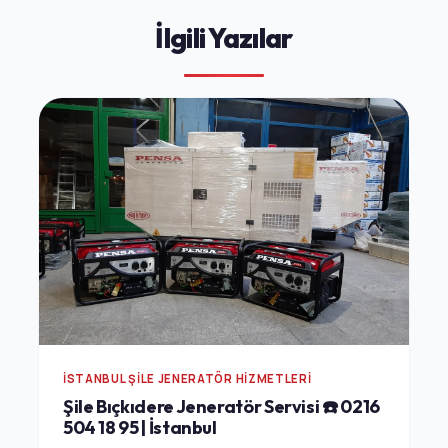
İlgili Yazılar
İSTANBUL ŞILE JENERATÖR HIZMETLERI
Şile Bıçkıdere Jeneratör Servisi ☎️ 0216
504 18 95 | İstanbul