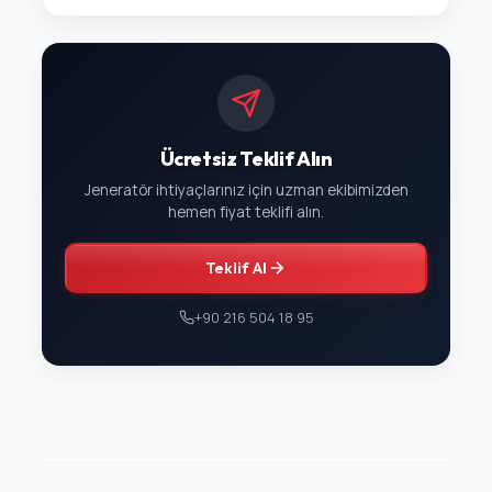
Ücretsiz Teklif Alın
Jeneratör ihtiyaçlarınız için uzman ekibimizden
hemen fiyat teklifi alın.
Teklif Al
+90 216 504 18 95