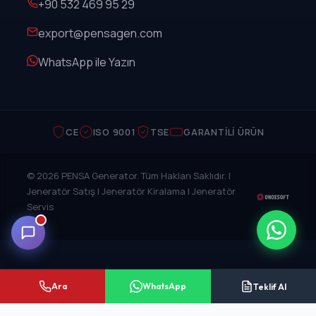
+90 532 469 95 29
export@pensagen.com
WhatsApp ile Yazın
CE
ISO 9001
TSE
GARANTILI ÜRÜN
© 2026 PENSA Generator. Tüm Hakları Saklıdır. |
Jeneratör Satış | Jeneratör Kiralama | Jeneratör
Servis
Ara
WhatsApp
Teklif Al