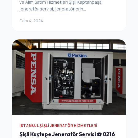
ve Alım Satım Hizmetleri Şişli Kaptanpaşa
jeneratör servisi, jeneratörlerin...
Ekim 4, 2024
İSTANBUL ŞIŞLI JENERATÖR HIZMETLERI
Şişli Kuştepe Jeneratör Servisi ☎️ 0216