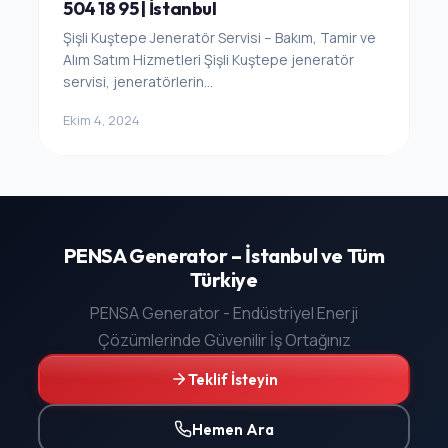
504 18 95 | İstanbul
Şişli Kuştepe Jeneratör Servisi – Bakım, Tamir ve
Alım Satım Hizmetleri Şişli Kuştepe jeneratör
servisi, jeneratörlerin...
Ekim 4, 2024
PENSA Generator – İstanbul ve Tüm
Türkiye
PENSA Generator - Endüstriyel Enerji
Çözümlerinde Güvenilir İş Ortağınız
Teklif İsteyin
Hemen Ara