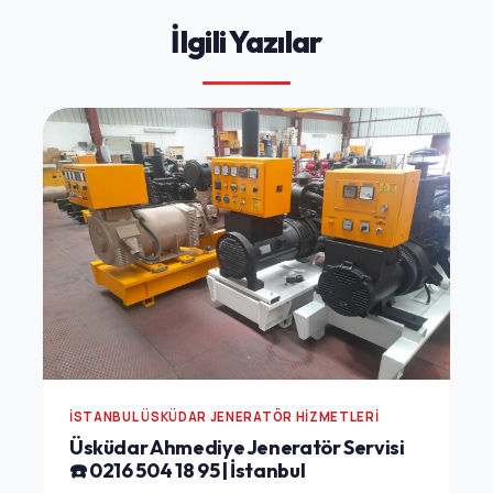
İlgili Yazılar
İSTANBUL ÜSKÜDAR JENERATÖR HIZMETLERI
Üsküdar Ahmediye Jeneratör Servisi
☎️ 0216 504 18 95 | İstanbul