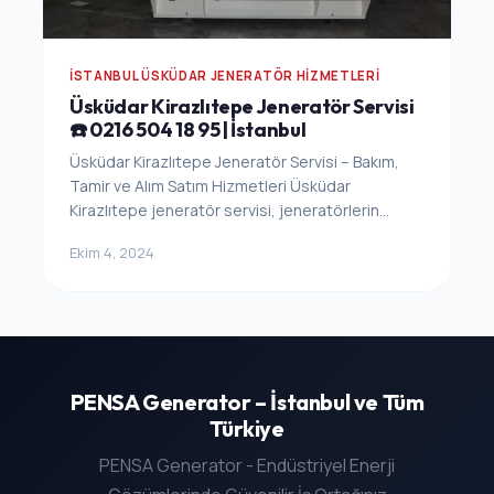
İSTANBUL ÜSKÜDAR JENERATÖR HIZMETLERI
Üsküdar Kirazlıtepe Jeneratör Servisi
☎️ 0216 504 18 95 | İstanbul
Üsküdar Kirazlıtepe Jeneratör Servisi – Bakım,
Tamir ve Alım Satım Hizmetleri Üsküdar
Kirazlıtepe jeneratör servisi, jeneratörlerin...
Ekim 4, 2024
PENSA Generator – İstanbul ve Tüm
Türkiye
PENSA Generator - Endüstriyel Enerji