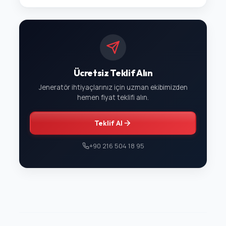
Ücretsiz Teklif Alın
Jeneratör ihtiyaçlarınız için uzman ekibimizden
hemen fiyat teklifi alın.
Teklif Al
+90 216 504 18 95