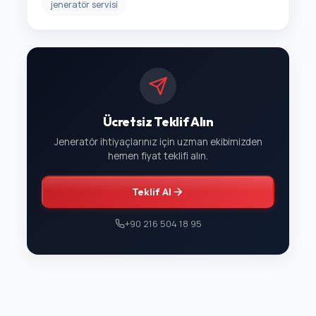
jeneratör servisi
Ücretsiz Teklif Alın
Jeneratör ihtiyaçlarınız için uzman ekibimizden
hemen fiyat teklifi alın.
Teklif Al
+90 216 504 18 95