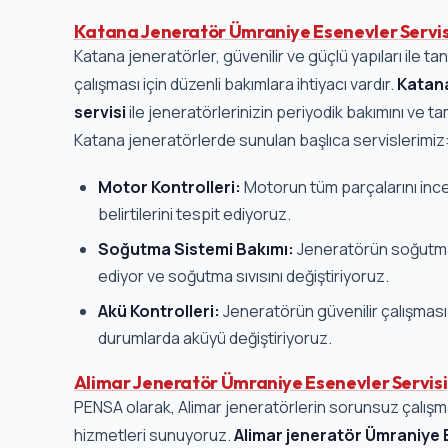
Katana Jeneratör Ümraniye Esenevler Servis
Katana jeneratörler, güvenilir ve güçlü yapıları ile t
çalışması için düzenli bakımlara ihtiyacı vardır.
Katana
servisi
ile jeneratörlerinizin periyodik bakımını ve ta
Katana jeneratörlerde sunulan başlıca servislerimiz
Motor Kontrolleri:
Motorun tüm parçalarını inc
belirtilerini tespit ediyoruz.
Soğutma Sistemi Bakımı:
Jeneratörün soğutma 
ediyor ve soğutma sıvısını değiştiriyoruz.
Akü Kontrolleri:
Jeneratörün güvenilir çalışması i
durumlarda aküyü değiştiriyoruz.
Alimar Jeneratör Ümraniye Esenevler Servisi
PENSA olarak, Alimar jeneratörlerin sorunsuz çalışm
hizmetleri sunuyoruz.
Alimar jeneratör Ümraniye 