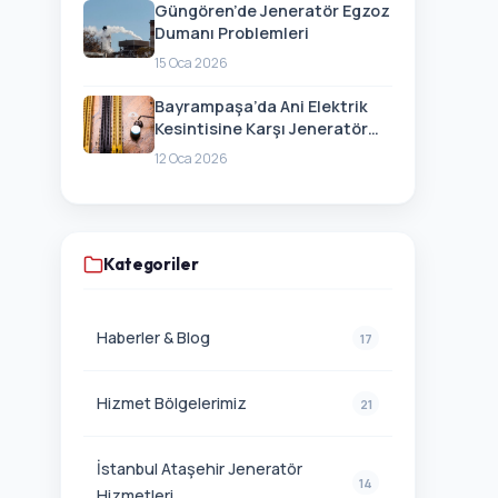
Güngören’de Jeneratör Egzoz
Dumanı Problemleri
15 Oca 2026
Bayrampaşa’da Ani Elektrik
Kesintisine Karşı Jeneratör
Hazırlığı
12 Oca 2026
Kategoriler
Haberler & Blog
17
Hizmet Bölgelerimiz
21
İstanbul Ataşehir Jeneratör
14
Hizmetleri