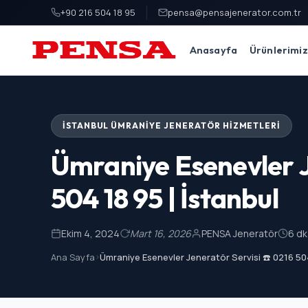
+90 216 504 18 95
pensa@pensajenerator.com.tr
Anasayfa
Ürünlerimiz
PENSA Generator
İSTANBUL ÜMRANIYE JENERATÖR HIZMETLERI
Ümraniye Esenevler J
504 18 95 | İstanbul
Ekim 4, 2024
Mart 16, 2026
PENSA Jeneratör
6 d
Ana Sayfa
>
Ümraniye Esenevler Jeneratör Servisi ☎️ 0216 504