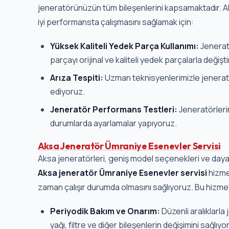
jeneratörünüzün tüm bileşenlerini kapsamaktadır. Al
iyi performansta çalışmasını sağlamak için:
Yüksek Kaliteli Yedek Parça Kullanımı:
Jenerat
parçayı orijinal ve kaliteli yedek parçalarla değişti
Arıza Tespiti:
Uzman teknisyenlerimizle jeneratör
ediyoruz.
Jeneratör Performans Testleri:
Jeneratörleri
durumlarda ayarlamalar yapıyoruz.
Aksa Jeneratör Ümraniye Esenevler Servisi
Aksa jeneratörleri, geniş model seçenekleri ve dayanık
Aksa jeneratör Ümraniye Esenevler servisi
hizmet
zaman çalışır durumda olmasını sağlıyoruz. Bu hizm
Periyodik Bakım ve Onarım:
Düzenli aralıklarl
yağı, filtre ve diğer bileşenlerin değişimini sağlıyo