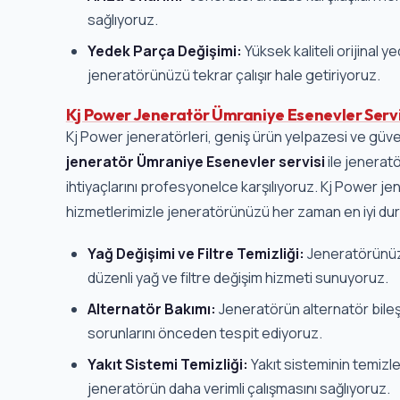
sağlıyoruz.
Yedek Parça Değişimi:
Yüksek kaliteli orijinal y
jeneratörünüzü tekrar çalışır hale getiriyoruz.
Kj Power Jeneratör Ümraniye Esenevler Servi
Kj Power jeneratörleri, geniş ürün yelpazesi ve güvenil
jeneratör Ümraniye Esenevler servisi
ile jenerat
ihtiyaçlarını profesyonelce karşılıyoruz. Kj Power jen
hizmetlerimizle jeneratörünüzü her zaman en iyi d
Yağ Değişimi ve Filtre Temizliği:
Jeneratörünüz
düzenli yağ ve filtre değişim hizmeti sunuyoruz.
Alternatör Bakımı:
Jeneratörün alternatör bileşe
sorunlarını önceden tespit ediyoruz.
Yakıt Sistemi Temizliği:
Yakıt sisteminin temizle
jeneratörün daha verimli çalışmasını sağlıyoruz.