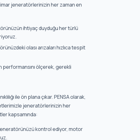
imar jeneratörlerinizin her zaman en
örünüzün ihtiyaç duyduğu her türlü
riyoruz.
ünüzdeki olası arızaları hızlıca tespit
n performansını ölçerek, gerekli
lılığı ile ön plana çıkar. PENSA olarak,
lerimizle jeneratörlerinizin her
etler kapsamında:
a jeneratörünüzü kontrol ediyor, motor
ruz.