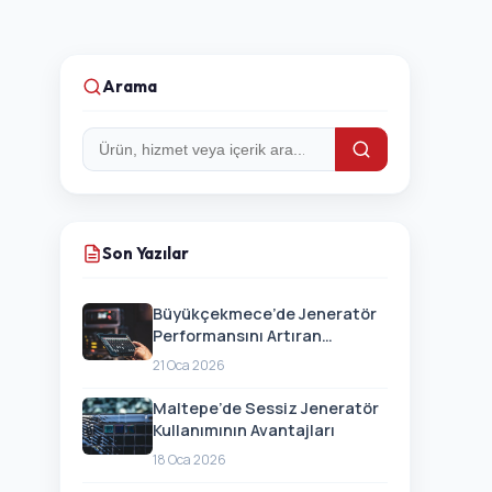
Arama
Arama:
Son Yazılar
Büyükçekmece’de Jeneratör
Performansını Artıran
Güncellemeler
21 Oca 2026
Maltepe’de Sessiz Jeneratör
Kullanımının Avantajları
18 Oca 2026