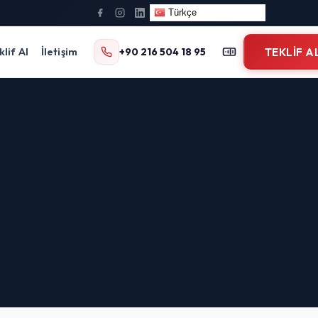
Türkçe
klif Al
İletişim
+90 216 504 18 95
TEKLIF A