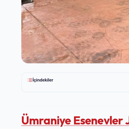
İçindekiler
Ümraniye Esenevler 